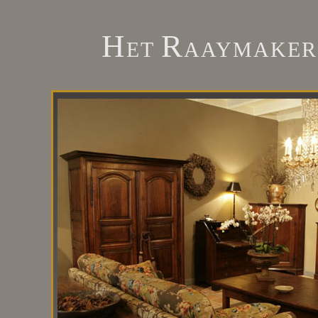
H
R
ET
AAYMAKE